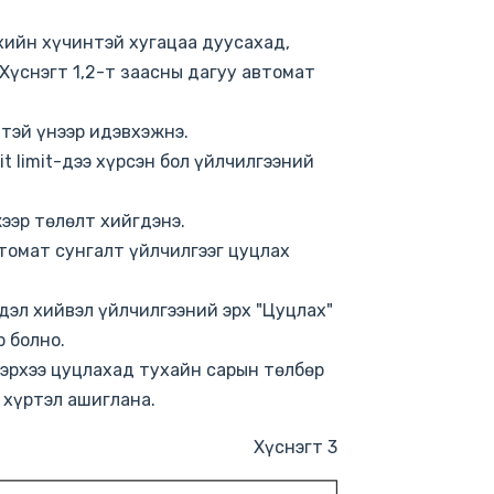
хийн хүчинтэй хугацаа дуусахад,
 Хүснэгт 1,2-т заасны дагуу автомат
ттэй үнээр идэвхэжнэ.
t limit-дээ хүрсэн бол үйлчилгээний
ээр төлөлт хийгдэнэ.
втомат сунгалт үйлчилгээг цуцлах
дэл хийвэл үйлчилгээний эрх "Цуцлах"
 болно.
 эрхээ цуцлахад тухайн сарын төлбөр
 хүртэл ашиглана.
Хүснэгт 3