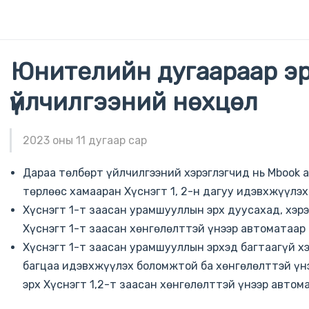
Юнителийн дугаараар эрх
үйлчилгээний нөхцөл
2023 оны 11 дугаар сар
Дараа төлбөрт үйлчилгээний хэрэглэгчид нь Mbook
төрлөөс хамааран Хүснэгт 1, 2-н дагуу идэвхжүүлэ
Хүснэгт 1-т заасан урамшууллын эрх дуусахад, хэрэ
Хүснэгт 1-т заасан хөнгөлөлттэй үнээр автоматаар 
Хүснэгт 1-т заасан урамшууллын эрхэд багтаагүй х
багцаа идэвхжүүлэх боломжтой ба хөнгөлөлттэй үн
эрх Хүснэгт 1,2-т заасан хөнгөлөлттэй үнээр автом