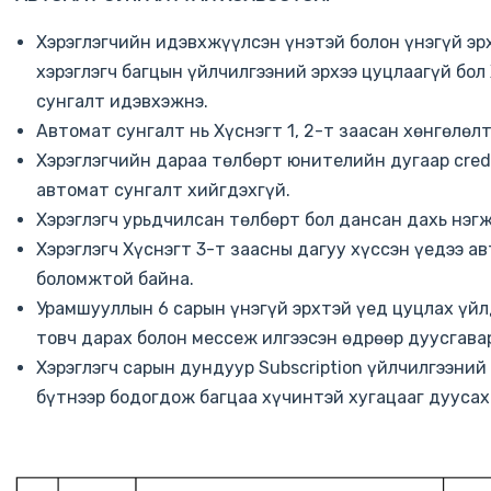
Хэрэглэгчийн идэвхжүүлсэн үнэтэй болон үнэгүй эр
хэрэглэгч багцын үйлчилгээний эрхээ цуцлаагүй бол
сунгалт идэвхэжнэ.
Автомат сунгалт нь Хүснэгт 1, 2-т заасан хөнгөлөл
Хэрэглэгчийн дараа төлбөрт юнителийн дугаар credi
автомат сунгалт хийгдэхгүй.
Хэрэглэгч урьдчилсан төлбөрт бол дансан дахь нэгж
Хэрэглэгч Хүснэгт 3-т заасны дагуу хүссэн үедээ а
боломжтой байна.
Урамшууллын 6 сарын үнэгүй эрхтэй үед цуцлах үйл
товч дарах болон мессеж илгээсэн өдрөөр дуусгавар
Хэрэглэгч сарын дундуур Subscription үйлчилгээний
бүтнээр бодогдож багцаа хүчинтэй хугацааг дуусах