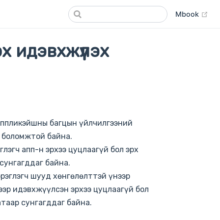
(op
Mbook
 идэвхжүүлэх
 аппликэйшны багцын үйлчилгээний
х боломжтой байна.
глэгч апп-н эрхээ цуцлаагүй бол эрх
сунгагддаг байна.
эрэглэгч шууд хөнгөлөлттэй үнээр
ээр идэвхжүүлсэн эрхээ цуцлаагүй бол
атаар сунгагддаг байна.