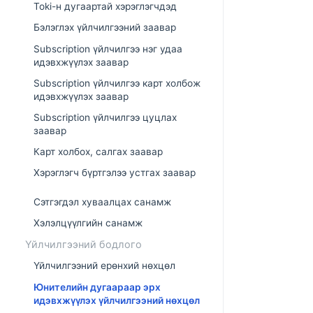
Toki-н дугаартай хэрэглэгчдэд
Бэлэглэх үйлчилгээний заавар
Subscription үйлчилгээ нэг удаа
идэвхжүүлэх заавар
Subscription үйлчилгээ карт холбож
идэвхжүүлэх заавар
Subscription үйлчилгээ цуцлах
заавар
Карт холбох, салгах заавар
Хэрэглэгч бүртгэлээ устгах заавар
Сэтгэгдэл хуваалцах санамж
Хэлэлцүүлгийн санамж
Үйлчилгээний бодлого
Үйлчилгээний ерөнхий нөхцөл
Юнителийн дугаараар эрх
идэвхжүүлэх үйлчилгээний нөхцөл