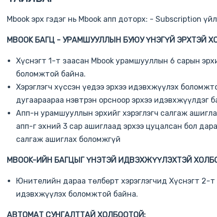
Mbook эрх гэдэг нь Mbook апп доторх: - Subscription үй
MBOOK БАГЦ - УРАМШУУЛЛЫН БУЮУ ҮНЭГҮЙ ЭРХТЭЙ Х
Хүснэгт 1-т заасан Mbook урамшууллын 6 сарын эрхи
боломжтой байна.
Хэрэглэгч хүссэн үедээ эрхээ идэвхжүүлэх боломжто
дугаараараа нэвтрэн орсноор эрхээ идэвхжүүлдэг б
Апп-н урамшууллын эрхийг хэрэглэгч салгаж ашигла
апп-г эхний 3 сар ашиглаад эрхээ цуцалсан бол дар
салгаж ашиглах боломжгүй
MBOOK-ИЙН БАГЦЫГ ҮНЭТЭЙ ИДВЭХЖҮҮЛЭХТЭЙ ХОЛБ
Юнителийн дараа төлбөрт хэрэглэгчид Хүснэгт 2-т 
идэвхжүүлэх боломжтой байна.
АВТОМАТ СУНГАЛТТАЙ ХОЛБООТОЙ: