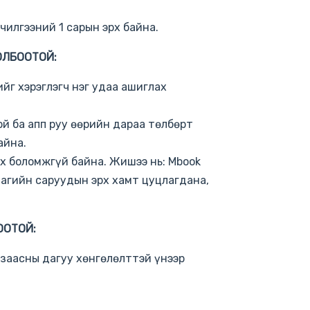
лчилгээний 1 сарын эрх байна.
ОЛБООТОЙ:
йг хэрэглэгч нэг удаа ашиглах
й ба апп руу өөрийн дараа төлбөрт
айна.
х боломжгүй байна. Жишээ нь: Mbook
аагийн саруудын эрх хамт цуцлагдана,
ООТОЙ:
заасны дагуу хөнгөлөлттэй үнээр