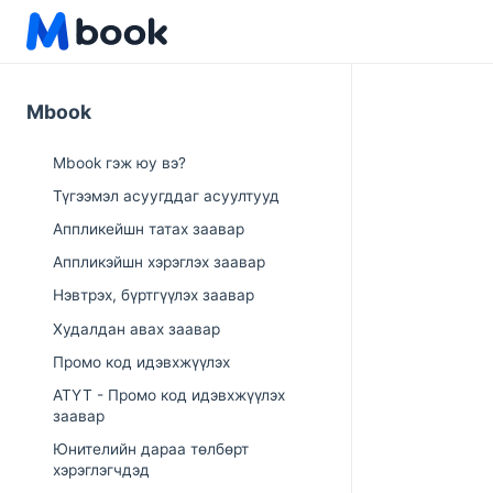
Mbook
Mbook гэж юу вэ?
Түгээмэл асуугддаг асуултууд
Аппликейшн татах заавар
Аппликэйшн хэрэглэх заавар
Нэвтрэх, бүртгүүлэх заавар
Худалдан авах заавар
Промо код идэвхжүүлэх
АТҮТ - Промо код идэвхжүүлэх
заавар
Юнителийн дараа төлбөрт
хэрэглэгчдэд