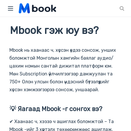
)
Mbook гэж юу вэ?
Mbook нь хаанаас ч, хүссэн үедээ сонсож, унших
боломжтой Монголын хамгийн баялаг аудио/
цахим номын сантай дижитал платформ юм.
Мөн Subscription үйлчилгээгээр дамжуулан та
750+ Олон улсын болон үндэсний бүтээлүүдийг
хүссэн хэмжээгээрээ сонсож, уншаарай.
💡 Яагаад Mbook -г сонгох вэ?
✔ Хаанаас ч, хэзээ ч ашиглах боломжтой – Та
Mbook -ийг 3 хүртэлх төхөөрөмжөөс ашиглаж,