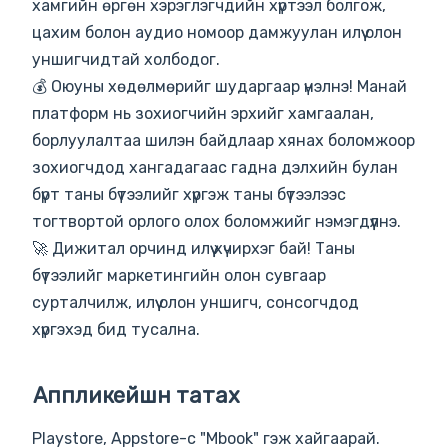
хамгийн өргөн хэрэглэгчдийн хүртээл болгож,
цахим болон аудио номоор дамжуулан илүү олон
уншигчидтай холбодог.
💰 Оюуны хөдөлмөрийг шударгаар үнэлнэ! Манай
платформ нь зохиогчийн эрхийг хамгаалан,
борлуулалтаа шилэн байдлаар хянах боломжоор
зохиогчдод хангадагаас гадна дэлхийн булан
бүрт таны бүтээлийг хүргэж таны бүтээлээс
тогтвортой орлого олох боломжийг нэмэгдүүлнэ.
🚀 Дижитал орчинд илүү хүчирхэг бай! Таны
бүтээлийг маркетингийн олон сувгаар
сурталчилж, илүү олон уншигч, сонсогчдод
хүргэхэд бид тусална.
Аппликейшн татах
Playstore, Appstore-с "Mbook" гэж хайгаарай.