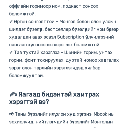
оффлайн горимоор ном, подкаст сонсох
боломжтой.
✔ Өргөн сонголттой – Монгол болон олон улсын
шилдэг бүтээлүүд, бестселлер бүтээлүүдийг ном бүрээр
худалдан авах эсвэл Subscription үйлчилгээний
сангаас хүссэнээрээ хэрэглэх боломжтой.
✔ Тав тухтай хэрэглээ – Шөнийн горим, унтах
горим, фонт тохируулах, дуртай номоо хадгалах
зэрэг олон төрлийн хэрэглэгчдэд хялбар
боломжуудтай.
✍️ Яагаад бидэнтэй хамтрах
хэрэгтэй вэ?
📢 Таны бүтээлийг илүү олон хүнд хүргэнэ! Mbook нь
зохиолчид, нийтлэгчдийн бүтээлийг Монголын