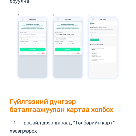
оруулна
Гүйлгээний дүнгээр
баталгаажуулан картаа холбох
1 - Профайл дээр дараад "Төлбөрийн карт"
хэсэгрүү орох