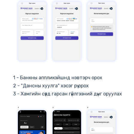
1 - Банкны аппликэйшнд нэвтэрч орох
2 - "Дансны хуулга" хэсэг рүү орох
3 - Хамгийн сүүлд гарсан гүйлгээний дүнг оруулах