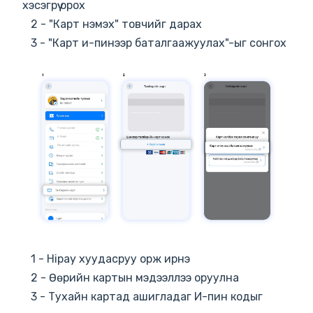
хэсэгрүү орох
2 - "Карт нэмэх" товчийг дарах
3 - "Карт и-пинээр баталгаажуулах"-ыг сонгох
1 - Hipay хуудасруу орж ирнэ
2 - Өөрийн картын мэдээллээ оруулна
3 - Тухайн картад ашигладаг И-пин кодыг