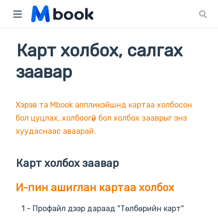
)
Карт холбох, салгах
заавар
Хэрэв та Mbook аппликэйшнд картаа холбосон
бол цуцлах, холбоогүй бол холбох зааврыг энэ
хуудаснаас аваарай.
Карт холбох заавар
И-пин ашиглан картаа холбох
1 - Профайл дээр дараад "Төлбөрийн карт"