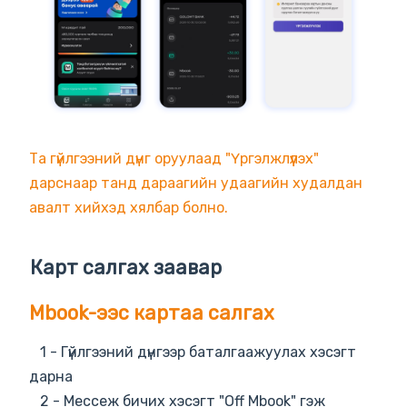
Та гүйлгээний дүнг оруулаад "Үргэлжлүүлэх"
дарснаар танд дараагийн удаагийн худалдан
авалт хийхэд хялбар болно.
Карт салгах заавар
Mbook-ээс картаа салгах
1 - Гүйлгээний дүнгээр баталгаажуулах хэсэгт
дарна
2 - Мессеж бичих хэсэгт "Off Mbook" гэж