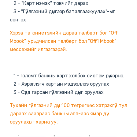
2 - "Карт нэмэх" товчийг дарах
3 - "Гүйлгээний дүнгээр баталгаажуулах"-ыг
сонгох
Хэрэв та юниетэлийн дараа төлбөрт бол "Off
Mbook", урьдчилсан төлбөрт бол "Off1 Mbook"
мессежийг илгээгээрэй.
1 - Голомт банкны карт холбох систем рүү үсэрнэ.
2 - Хэрэглэгч картын мэдээллээ оруулах
3 - Сүүлд гарсан гүйлгээний дүнг оруулах
Тухайн гүйлгээний дүн 100 төгрөгөөс хэтрэхгүй тул
дараах заавраас банкны апп-аас ямар дүн
оруулахыг харна уу.